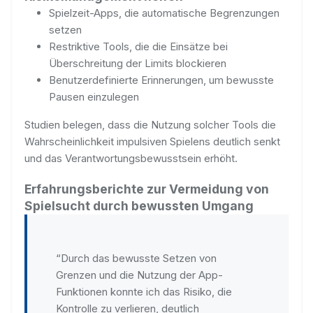
Spielzeit-Apps, die automatische Begrenzungen
setzen
Restriktive Tools, die die Einsätze bei
Überschreitung der Limits blockieren
Benutzerdefinierte Erinnerungen, um bewusste
Pausen einzulegen
Studien belegen, dass die Nutzung solcher Tools die
Wahrscheinlichkeit impulsiven Spielens deutlich senkt
und das Verantwortungsbewusstsein erhöht.
Erfahrungsberichte zur Vermeidung von
Spielsucht durch bewussten Umgang
“Durch das bewusste Setzen von
Grenzen und die Nutzung der App-
Funktionen konnte ich das Risiko, die
Kontrolle zu verlieren, deutlich