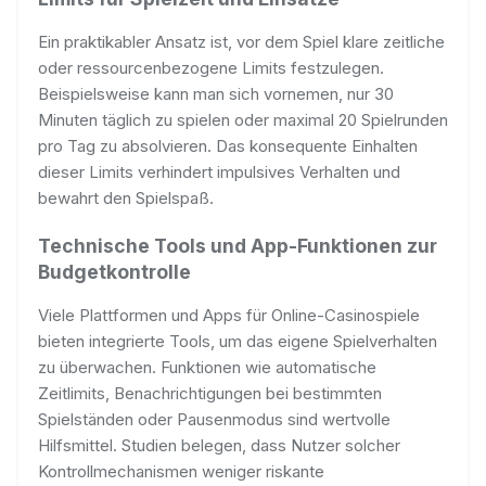
Ein praktikabler Ansatz ist, vor dem Spiel klare zeitliche
oder ressourcenbezogene Limits festzulegen.
Beispielsweise kann man sich vornemen, nur 30
Minuten täglich zu spielen oder maximal 20 Spielrunden
pro Tag zu absolvieren. Das konsequente Einhalten
dieser Limits verhindert impulsives Verhalten und
bewahrt den Spielspaß.
Technische Tools und App-Funktionen zur
Budgetkontrolle
Viele Plattformen und Apps für Online-Casinospiele
bieten integrierte Tools, um das eigene Spielverhalten
zu überwachen. Funktionen wie automatische
Zeitlimits, Benachrichtigungen bei bestimmten
Spielständen oder Pausenmodus sind wertvolle
Hilfsmittel. Studien belegen, dass Nutzer solcher
Kontrollmechanismen weniger riskante