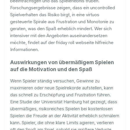
beeinträchtigen und das Spielerlebnis trüben.
Forschungsergebnisse zeigen, dass ein uncontrolled
Spielverhalten das Risiko birgt, in eine virtuos
gesteuerte Spirale aus Frustration und Monotonie zu
geraten, was den Spaß erheblich mindert. Wer sich
intensiver mit den Angeboten auseinandersetzen
möchte, findet auf der
friday roll webseite
hilfreiche
Informationen.
Auswirkungen von übermäßigem Spielen
auf die Motivation und den Spaß
Wenn Spieler ständig versuchen, Gewinne zu
maximieren oder neue Spielrekorde aufstellen, kann
das schnell zu Erschöpfung und Frustration führen.
Eine Studie der Universität Hamburg hat gezeigt, dass
übermäßiges, risikoreiches Spielen bei kostenlosen
Spielen die Freude an der Aktivität erheblich schmälern
kann. Spieler, die ohne klare Limits agieren, verlieren
oft den Spaß am Spiel, sobald sie größere Verluste