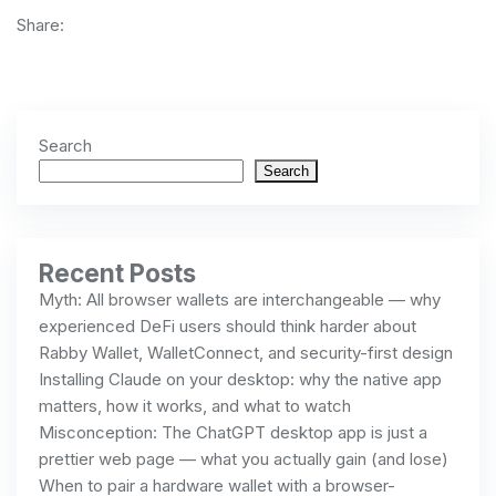
Share:
Search
Search
Recent Posts
Myth: All browser wallets are interchangeable — why
experienced DeFi users should think harder about
Rabby Wallet, WalletConnect, and security-first design
Installing Claude on your desktop: why the native app
matters, how it works, and what to watch
Misconception: The ChatGPT desktop app is just a
prettier web page — what you actually gain (and lose)
When to pair a hardware wallet with a browser-