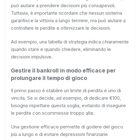
può aiutare a prendere decisioni più consapevoli.
Tuttavia, è importante ricordare che nessun sistema
garantisce la vittoria a lungo termine, ma può aiutare a
controllare le perdite e ottimizzare le decisioni.
Ad esempio, una tabella di strategia indica chiaramente
quando stare e quando chiedere, eliminando le
decisioni impulsive.
Gestire il bankroll in modo efficace per
prolungare il tempo di gioco
Il primo passo è stabilire un limite di perdita e uno di
vincita. Se si decide, ad esempio, di dedicare €100,
bisogna rispettare questa soglia, evitando di inseguire
le perdite con scommesse troppo alte.
Una gestione efficace permette di godere del gioco
più a lungo e di evitare depressioni finanziarie