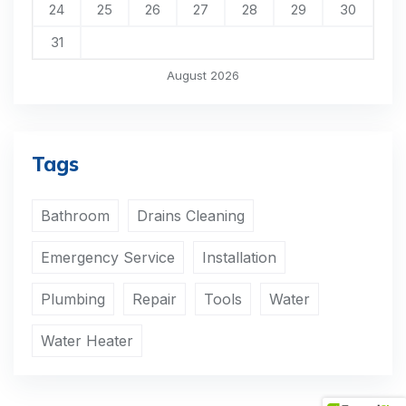
24
25
26
27
28
29
30
31
August 2026
Tags
Bathroom
Drains Cleaning
Emergency Service
Installation
Plumbing
Repair
Tools
Water
Water Heater