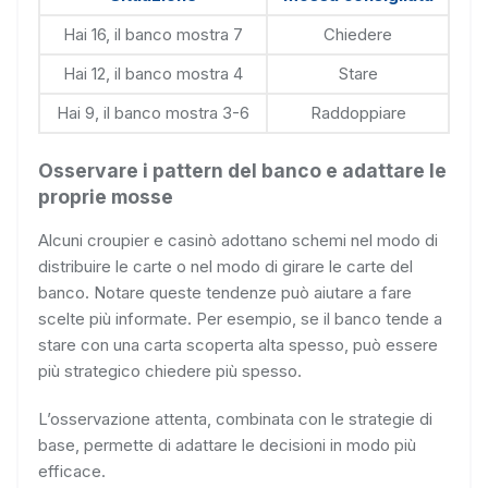
Hai 16, il banco mostra 7
Chiedere
Hai 12, il banco mostra 4
Stare
Hai 9, il banco mostra 3-6
Raddoppiare
Osservare i pattern del banco e adattare le
proprie mosse
Alcuni croupier e casinò adottano schemi nel modo di
distribuire le carte o nel modo di girare le carte del
banco. Notare queste tendenze può aiutare a fare
scelte più informate. Per esempio, se il banco tende a
stare con una carta scoperta alta spesso, può essere
più strategico chiedere più spesso.
L’osservazione attenta, combinata con le strategie di
base, permette di adattare le decisioni in modo più
efficace.