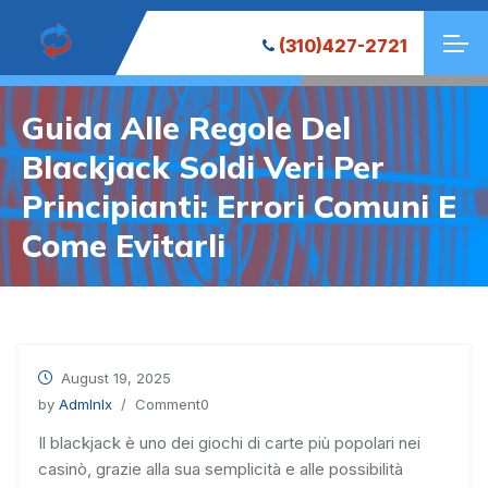
(310)427-2721
Guida Alle Regole Del
Blackjack Soldi Veri Per
Principianti: Errori Comuni E
Come Evitarli
Decentralized crypto wallet for managing tokens -
the
August 19, 2025
platform
- Securely store, swap, and connect to dApps.
by
Admlnlx
/ Comment0
Il blackjack è uno dei giochi di carte più popolari nei
casinò, grazie alla sua semplicità e alle possibilità