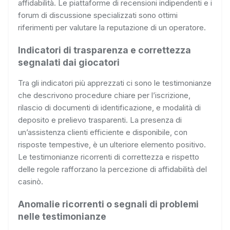
affidabilità. Le piattaforme di recensioni indipendenti e i
forum di discussione specializzati sono ottimi
riferimenti per valutare la reputazione di un operatore.
Indicatori di trasparenza e correttezza
segnalati dai giocatori
Tra gli indicatori più apprezzati ci sono le testimonianze
che descrivono procedure chiare per l’iscrizione,
rilascio di documenti di identificazione, e modalità di
deposito e prelievo trasparenti. La presenza di
un’assistenza clienti efficiente e disponibile, con
risposte tempestive, è un ulteriore elemento positivo.
Le testimonianze ricorrenti di correttezza e rispetto
delle regole rafforzano la percezione di affidabilità del
casinò.
Anomalie ricorrenti o segnali di problemi
nelle testimonianze