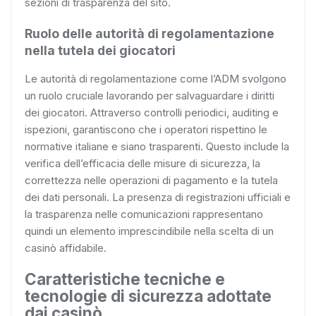
sezioni di trasparenza del sito.
Ruolo delle autorità di regolamentazione
nella tutela dei giocatori
Le autorità di regolamentazione come l’ADM svolgono
un ruolo cruciale lavorando per salvaguardare i diritti
dei giocatori. Attraverso controlli periodici, auditing e
ispezioni, garantiscono che i operatori rispettino le
normative italiane e siano trasparenti. Questo include la
verifica dell’efficacia delle misure di sicurezza, la
correttezza nelle operazioni di pagamento e la tutela
dei dati personali. La presenza di registrazioni ufficiali e
la trasparenza nelle comunicazioni rappresentano
quindi un elemento imprescindibile nella scelta di un
casinò affidabile.
Caratteristiche tecniche e
tecnologie di sicurezza adottate
dai casinò