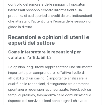
controllo del rumore e delle immagini. I giocatori
interessati possono cercare informazioni sulla
presenza di audit periodici svolti da enti indipendenti,
che attestano l’autenticità e l’equità delle sessioni di
gioco in diretta.
Recensioni e opinioni di utenti e
esperti del settore
Come interpretare le recensioni per
valutare l’affidabilità
Le opinioni degli utenti rappresentano uno strumento
importante per comprendere l’effettivo livello di
affidabilità di un casinò. È importante analizzare la
qualità delle recensioni, distinguendo tra commenti
spontanei e recensioni sponsorizzate. Feedback su
tempi di prelievo, trasparenza nelle comunicazioni e
risposte del servizio clienti sono segnali chiave di