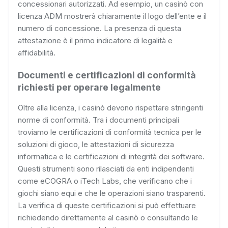
concessionari autorizzati. Ad esempio, un casinò con
licenza ADM mostrerà chiaramente il logo dell’ente e il
numero di concessione. La presenza di questa
attestazione è il primo indicatore di legalità e
affidabilità.
Documenti e certificazioni di conformità
richiesti per operare legalmente
Oltre alla licenza, i casinò devono rispettare stringenti
norme di conformità. Tra i documenti principali
troviamo le certificazioni di conformità tecnica per le
soluzioni di gioco, le attestazioni di sicurezza
informatica e le certificazioni di integrità dei software.
Questi strumenti sono rilasciati da enti indipendenti
come eCOGRA o iTech Labs, che verificano che i
giochi siano equi e che le operazioni siano trasparenti.
La verifica di queste certificazioni si può effettuare
richiedendo direttamente al casinò o consultando le