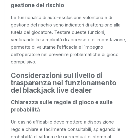
gestione del rischio
Le funzionalità di auto-esclusione volontaria e di
gestione del rischio sono indicatori di attenzione alla
tutela del giocatore. Testare queste funzioni,
verificando la semplicità di accesso e di impostazione,
permette di valutarne l’efficacia e l’impegno
dell’operatore nel prevenire problematiche di gioco
compulsivo.
Considerazioni sul livello di
trasparenza nel funzionamento
del blackjack live dealer
Chiarezza sulle regole di gioco e sulle
probabilità
Un casinò affidabile deve mettere a disposizione
regole chiare e facilmente consultabili, spiegando le
probabilità di vittoria e le percentuali di ritorno al