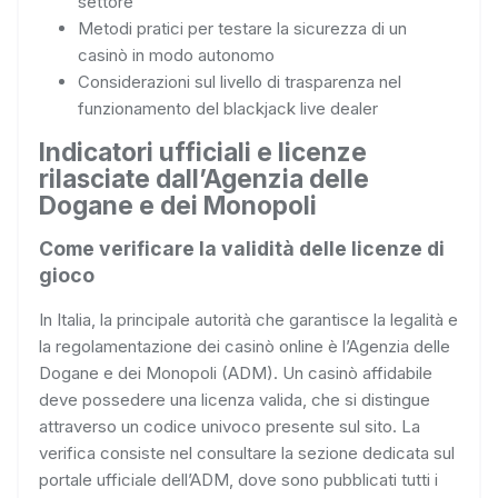
settore
Metodi pratici per testare la sicurezza di un
casinò in modo autonomo
Considerazioni sul livello di trasparenza nel
funzionamento del blackjack live dealer
Indicatori ufficiali e licenze
rilasciate dall’Agenzia delle
Dogane e dei Monopoli
Come verificare la validità delle licenze di
gioco
In Italia, la principale autorità che garantisce la legalità e
la regolamentazione dei casinò online è l’Agenzia delle
Dogane e dei Monopoli (ADM). Un casinò affidabile
deve possedere una licenza valida, che si distingue
attraverso un codice univoco presente sul sito. La
verifica consiste nel consultare la sezione dedicata sul
portale ufficiale dell’ADM, dove sono pubblicati tutti i